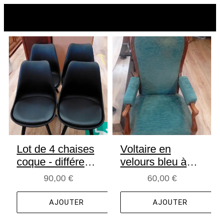
Lot de 4 chaises
Voltaire en
coque - différents
velours bleu à
coloris
crémaillère -
90,00 €
60,00 €
OCCASION
AJOUTER
AJOUTER