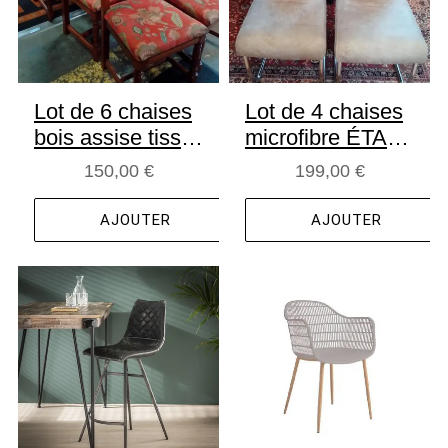
Lot de 6 chaises
Lot de 4 chaises
bois assise tissu
microfibre ÉTAT
- OCCASION
NEUF -
150,00 €
199,00 €
DESTOCK
AJOUTER
AJOUTER